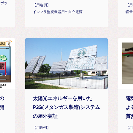
の技術開発
ロボッ
【用途例】
【用
インフラ監視機器用の自立電源
軽量
の
太陽光エネルギーを用いた
電
開
P2G(メタンガス製造)システム
よ
の屋外実証
質
【用途例】
【用