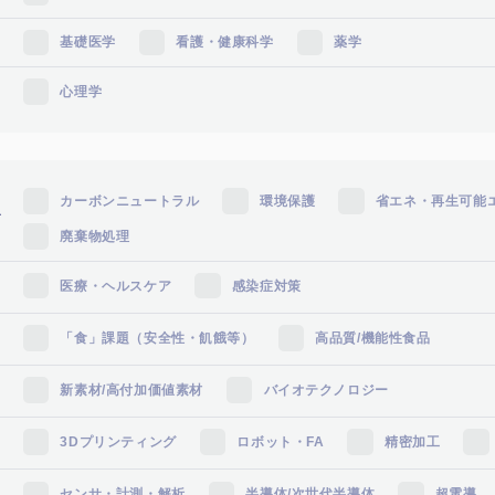
基礎医学
看護・健康科学
薬学
心理学
カーボンニュートラル
環境保護
省エネ・再生可能
エ
廃棄物処理
医療・ヘルスケア
感染症対策
「食」課題（安全性・飢餓等）
高品質/機能性食品
新素材/高付加価値素材
バイオテクノロジー
3Dプリンティング
ロボット・FA
精密加工
センサ・計測・解析
半導体/次世代半導体
超電導