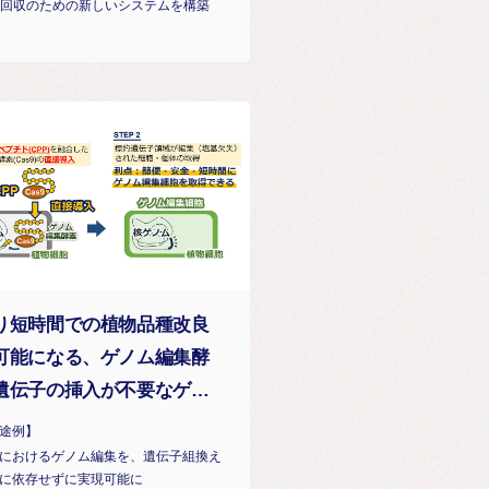
2回収のための新しいシステムを構築
り短時間での植物品種改良
可能になる、ゲノム編集酵
遺伝子の挿入が不要なゲノ
編集技術の開発
途例】
におけるゲノム編集を、遺伝子組換え
に依存せずに実現可能に