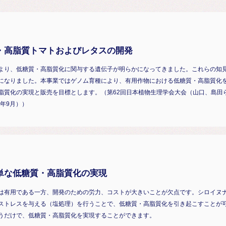
・高脂質トマトおよびレタスの開発
より、低糖質・高脂質化に関与する遺伝子が明らかになってきました。これらの知
になりました。本事業ではゲノム育種により、有用作物における低糖質・高脂質化
質化の実現と販売を目標とします。（第62回日本植物生理学会大会（山口、島田ら、
1年9月））
単な低糖質・高脂質化の実現
は有用である一方、開発のための労力、コストが大きいことが欠点です。シロイヌ
ストレスを与える（塩処理）を行うことで、低糖質・高脂質化を引き起こすことが
うだけで、低糖質・高脂質化を実現することができます。