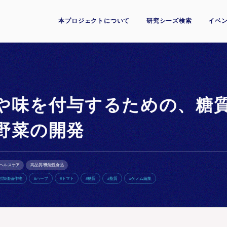
本プロジェクトについて
研究シーズ検索
イベン
や味を付与するための、糖
野菜の開発
ヘルスケア
高品質/機能性食品
付加価値作物
#ハーブ
#トマト
#糖質
#脂質
#ゲノム編集