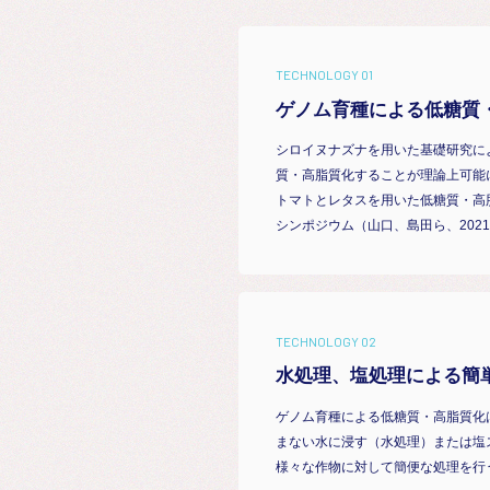
TECHNOLOGY 01
ゲノム育種による低糖質
シロイヌナズナを用いた基礎研究に
質・高脂質化することが理論上可能
トマトとレタスを用いた低糖質・高脂
シンポジウム（山口、島田ら、202
TECHNOLOGY 02
水処理、塩処理による簡
ゲノム育種による低糖質・高脂質化
まない水に浸す（水処理）または塩
様々な作物に対して簡便な処理を行