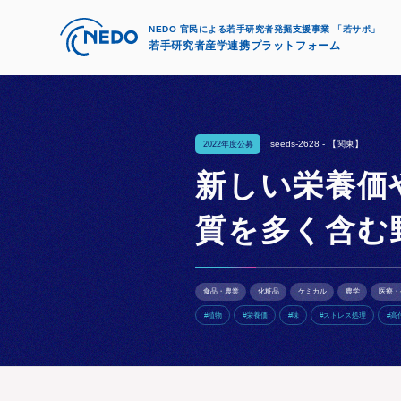
NEDO 官民による若手研究者発掘支援事業 「若サポ」
若手研究者産学連携プラットフォーム
seeds-2628 -
【関東】
2022年度公募
新しい栄養価
質を多く含む
食品・農業
化粧品
ケミカル
農学
医療・
#植物
#栄養価
#味
#ストレス処理
#高