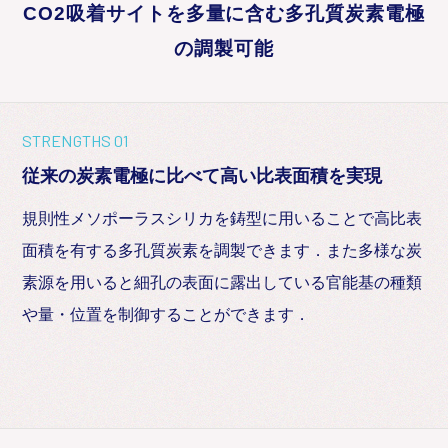
CO2吸着サイトを多量に含む多孔質炭素電極
の調製可能
STRENGTHS 01
従来の炭素電極に比べて高い比表面積を実現
規則性メソポーラスシリカを鋳型に用いることで高比表
面積を有する多孔質炭素を調製できます．また多様な炭
素源を用いると細孔の表面に露出している官能基の種類
や量・位置を制御することができます．