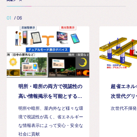
01
/
06
明所・暗所の両方で視認性の
超省エネル
高い情報掲示を可能とする電
次世代グリ
気化学表示デバイスとその発
化メモリの
明所や暗所、屋内外など様々な環
次世代不揮発
光材料の簡便な製造法
境で視認性が高く、省エネルギー
な情報表示によって安心・安全な
社会に貢献