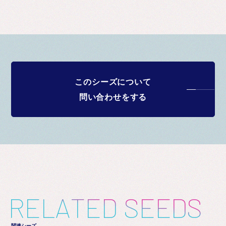
このシーズについて
問い合わせをする
R
E
L
A
T
E
D
S
E
E
D
S
関連シーズ