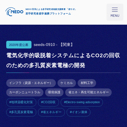
NEDO 官民による若手研究者発掘支援事業 「若サポ」
若手研究者産学連携プラットフォーム
MENU
seeds-0910 -
【関東】
2020年度公募
本プロジェクトについて
電気化学的吸脱着システムによるCO2の回収
のための多孔質炭素電極の開発
研究シーズ検索
インフラ（資源・エネルギー）
ケミカル
材料工学
イベント/セミナー
カーボンニュートラル
環境保護
省エネ・再生可能エネルギー
#地球温暖化対策
#CO2回収
#Electro-swing adsorption
コラム
#多孔質炭素電極
#省エネルギー
#イオン液体