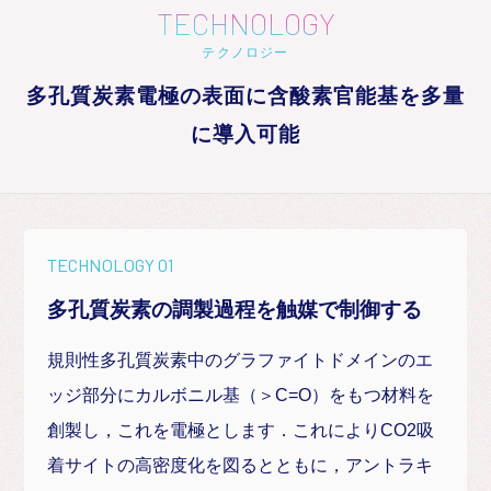
TECHNOLOGY
テクノロジー
多孔質炭素電極の表面に含酸素官能基を多量
に導入可能
TECHNOLOGY 01
多孔質炭素の調製過程を触媒で制御する
規則性多孔質炭素中のグラファイトドメインのエ
ッジ部分にカルボニル基（＞C=O）をもつ材料を
創製し，これを電極とします．これによりCO2吸
着サイトの高密度化を図るとともに，アントラキ