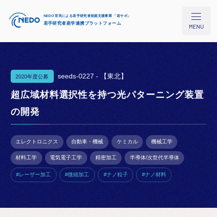
NEDO 官民による若手研究者発掘支援事業 「若サポ」
若手研究者産学連携プラットフォーム
MENU
seeds-0227 -
【東北】
2020年度公募
本プロジェクトについて
超広域材料選択性を持つ光パターニング装置
の開発
研究シーズ検索
エレクトロニクス
自動車・機械
ケミカル
機械工学
イベント/セミナー
材料工学
電気電子工学
精密加工
半導体/次世代半導体
#レーザー加工
#微細加工
#ナノ粒子
#ナノ材料
コラム