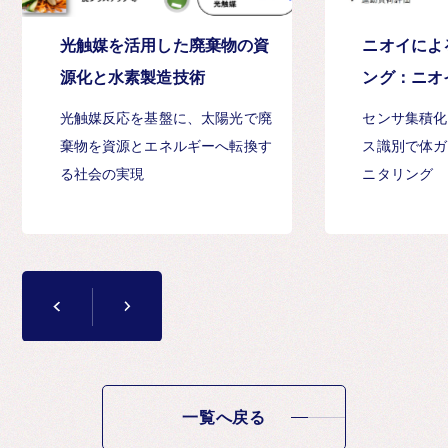
光触媒を活用した廃棄物の資
ニオイによ
源化と水素製造技術
ング：ニオ
ンサとAI
光触媒反応を基盤に、太陽光で廃
センサ集積化
断
棄物を資源とエネルギーへ転換す
ス識別で体ガ
る社会の実現
ニタリング
一覧へ戻る