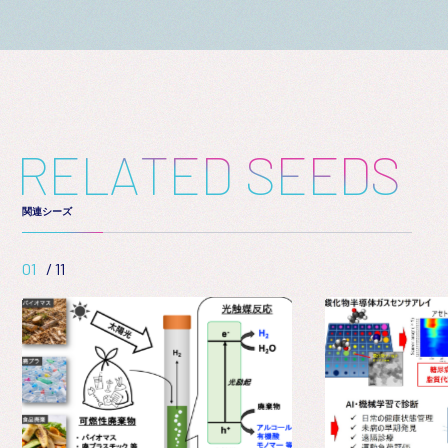
R
E
L
A
T
E
D
S
E
E
D
S
関連シーズ
01
/
11