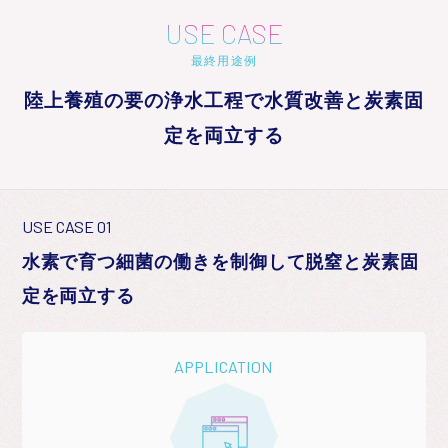
USE CASE
最終用途例
陸上養殖の要の浄水工程で水質改善と炭素固
定を両立する
USE CASE 01
水素で育つ細菌の働きを制御して脱窒と炭素固
定を両立する
APPLICATION