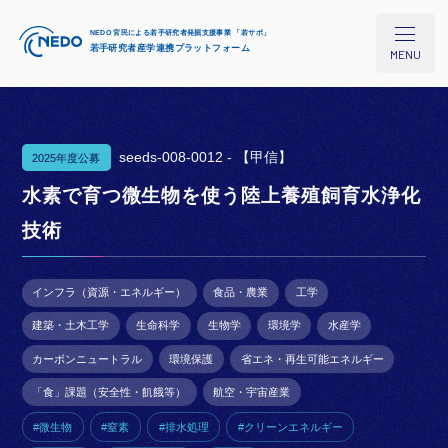
NEDO 官民による若手研究者発掘支援事業 「若サポ」
若手研究者産学連携プラットフォーム
MENU
seeds-008-0012 -
【甲信】
2025年度公募
本プロジェクトについて
水素で育つ微生物を使う陸上養殖飼育水浄化
技術
研究シーズ検索
インフラ（資源・エネルギー）
食品・農業
工学
イベント/セミナー
建築・土木工学
生命科学
生物学
環境学
水産学
カーボンニュートラル
環境保護
省エネ・再生可能エネルギー
コラム
「食」課題（安全性・飢餓等）
航空・宇宙産業
#微生物
#窒素
#排水処理
#クリーンエネルギー