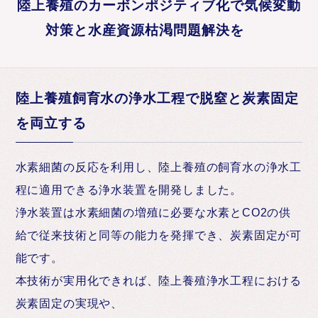
陸上養殖のカーボンポジティブ化で気候変動
対策と水産資源枯渇問題解決を
陸上養殖飼育水の浄水工程で脱窒と炭素固定
を両立する
水素細菌の反応を利用し、陸上養殖の飼育水の浄水工
程に適用できる浄水装置を開発しました。
浄水装置は水素細菌の増殖に必要な水素とCO2の供
給で従来技術と同等の能力を発揮でき、炭素固定が可
能です。
本技術が実用化できれば、陸上養殖浄水工程における
炭素固定の実現や、