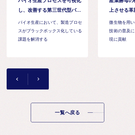
バイオ生産プロセスを可視化
産業酵母の
し、改善する第三世代型バイ
上させる革
オセンサ
バイオ生産において、製造プロセ
微生物を用い
スがブラックボックス化している
技術の普及に
課題を解消する
現に貢献
一覧へ戻る