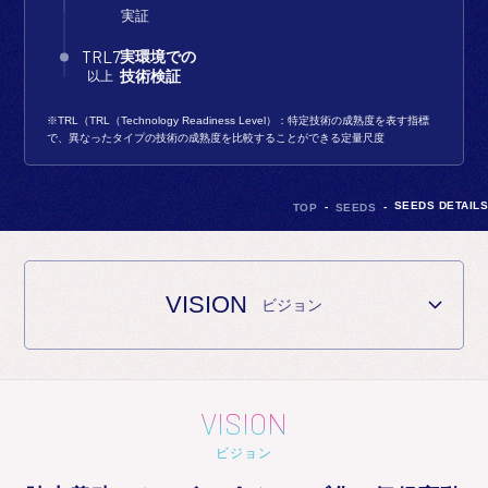
実証
TRL7
実環境での
以上
技術検証
※TRL（TRL（Technology Readiness Level）：特定技術の成熟度を表す指標
で、異なったタイプの技術の成熟度を比較することができる定量尺度
SEEDS DETAILS
TOP
SEEDS
VISION
ビジョン
VISION
ビジョン