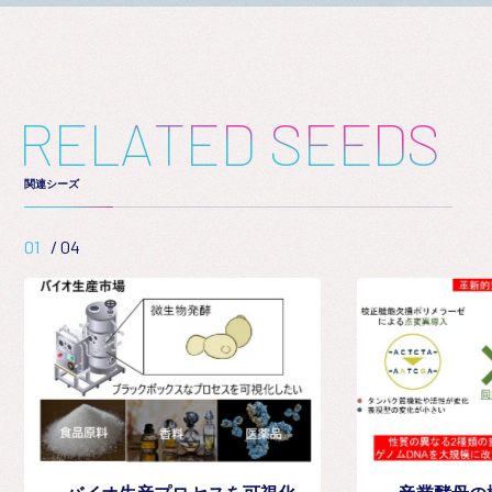
R
E
L
A
T
E
D
S
E
E
D
S
関連シーズ
01
/
04