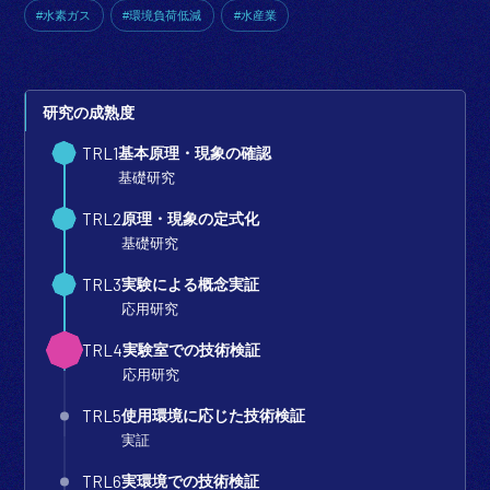
お知らせ
#水素ガス
#環境負荷低減
#水産業
研究の成熟度
TRL1
基本原理・
現象の確認
基礎研究
TRL2
原理・現象の
定式化
基礎研究
TRL3
実験による
概念実証
応用研究
TRL4
実験室での
技術検証
応用研究
TRL5
使用環境に
応じた技術検証
実証
TRL6
実環境での
技術検証