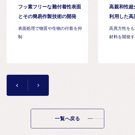
フッ素フリーな難付着性表面
高親和性超
とその簡易作製技術の開発
利用した高
開発
表面処理で物質や生物の付着を抑
高異方性をも
制
材料を開発す
一覧へ戻る