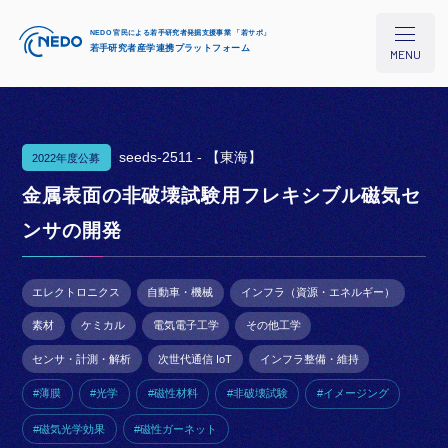
NEDO 官民による若手研究者発掘支援事業 「若サポ」
若手研究者産学連携プラットフォーム
MENU
seeds-2511 -
【東海】
2022年度公募
本プロジェクトについて
金属表面の非破壊試験用フレキシブル磁気セ
ンサの開発
研究シーズ検索
エレクトロニクス
自動車・機械
インフラ（資源・エネルギー）
イベント/セミナー
素材
ケミカル
電気電子工学
その他工学
センサ・計測・解析
次世代通信 IoT
インフラ整備・維持
コラム
#薄膜
#光学
#磁性材料
#非破壊試験
#イメージング
#磁気光学効果
#磁性ガーネット