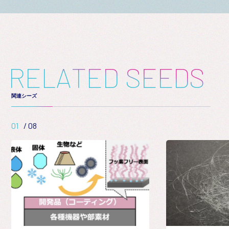
R
E
L
A
T
E
D
S
E
E
D
S
関連シーズ
01
/
08