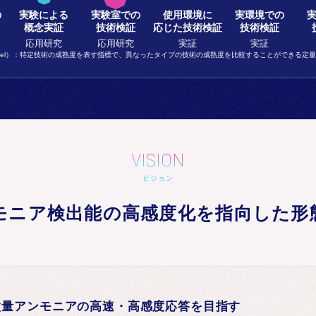
の
実験による
実験室での
使用環境に
実環境での
概念実証
技術検証
応じた技術検証
技術検証
応用研究
応用研究
実証
実証
diness Level）：特定技術の成熟度を表す指標で、異なったタイプの技術の成熟度を比較することができる定
VISION
ビジョン
モニア検出能の高感度化を指向した形
微量アンモニアの高速・高感度応答を目指す