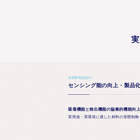
実
共同研究仮説01
センシング能の向上・製品
吸着機能と検出機能の協奏的機能向
実用途・実環境に適した材料の形態制御 