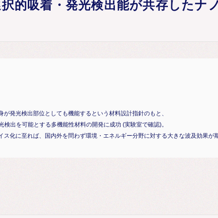
の選択的吸着・発光検出能が共存したナ
身が発光検出部位としても機能するという材料設計指針のもと、
光検出を可能とする多機能性材料の開発に成功 (実験室で確認)。
イス化に至れば、国内外を問わず環境・エネルギー分野に対する大きな波及効果が