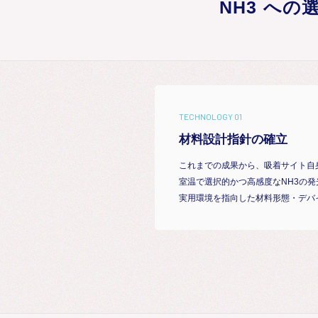
NH3 へ
TECHNOLOGY 01
材料設計指針の確立
これまでの成果から、吸着サイト自
室温で選択的かつ高感度なNH3の発
実用環境を指向した材料形態・デバ