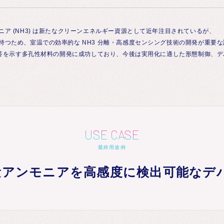
ア (NH3) は新たなクリーンエネルギー資源として近年注目されているが、
持つため、室温での効率的な NH3 分離・高感度センシング技術の開発が重要
光応答を示す多孔性材料の開発に成功しており、今後は実用化に適した形態制御、
USE CASE
最終用途例
極量アンモニアを高感度に検出可能なデ