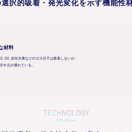
への選択的吸着・発光変化を示す機能性
能な材料
2, O2, 炭化水素などのガス分子は吸着しないが、
を示す点が優れている。
TECHNOLOGY
テクノロジー