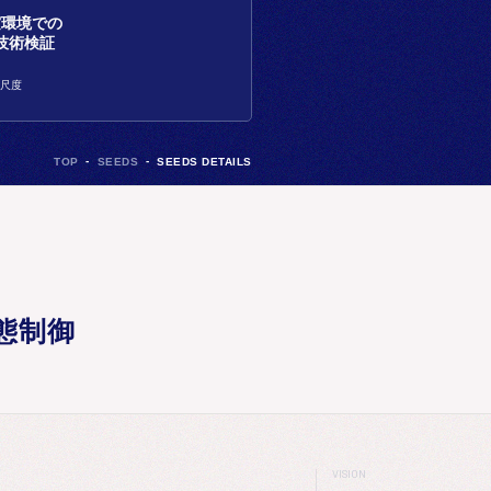
実環境での
技術検証
量尺度
TOP
SEEDS
SEEDS DETAILS
態制御
VISION