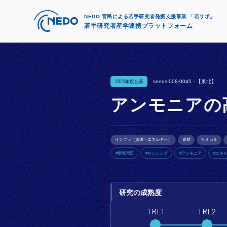
NEDO 官民による若手研究者発掘支援事業 「若サポ」
若手研究者産学連携プラットフォーム
seeds-008-0045 -
【東北】
2025年度公募
アンモニアの
インフラ（資源・エネルギー）
素材
ケミカル
#環境問題
#センシング
#アンモニア
#エネ
研究の成熟度
TRL1
TRL2