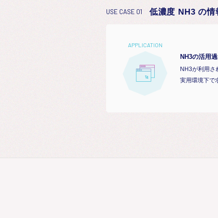
低濃度 NH3 
USE CASE 01
APPLICATION
NH3の活用
NH3が利用
実用環境下で