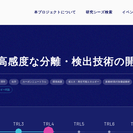
本プロジェクトについて
研究シーズ検索
イベン
高感度な分離・検出技術の
理学
化学
カーボンニュートラル
環境保護
省エネ・再生可能エネルギー
新素材/高付加価値素材
ルギー問題
TRL3
TRL4
TRL5
TRL6