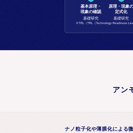
基本原理・
原理・現象
現象の確認
定式化
基礎研究
基礎研究
※TRL（TRL（Technology Rea
アン
ナノ粒子化や薄膜化による