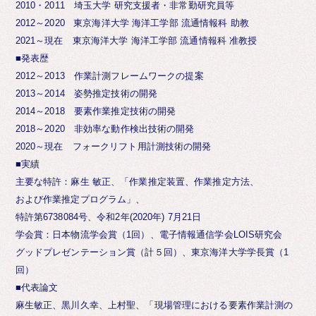
2010・2011 埼玉大学 研究支援者・非常勤研究員等
2012～2020 東京海洋大学 海洋工学部 流通情報科 助教
2021～現在 東京海洋大学 海洋工学部 流通情報科 准教授
■発表歴
2012～2013 作業計測フレームワークの提案
2013～2014 姿勢推定技術の開発
2014～2018 要素作業推定技術の開発
2018～2020 非効率な動作検出技術の開発
2020～現在 フォークリフト用計測技術の開発
■実績
主要な特許：麻生 敏正、「作業推定装置、作業推定方法、
および作業推定プログラム」、
特許第6738084号、令和2年(2020年) 7月21日
学会賞：日本物流学会賞（1回）、電子情報通信学会LOIS研究会
グッドプレゼンテーション賞（計５回）、東京海洋大学学長賞（1
回）
■代表論文
麻生敏正、黒川久幸、上村聖、「現場管理における要素作業計測の