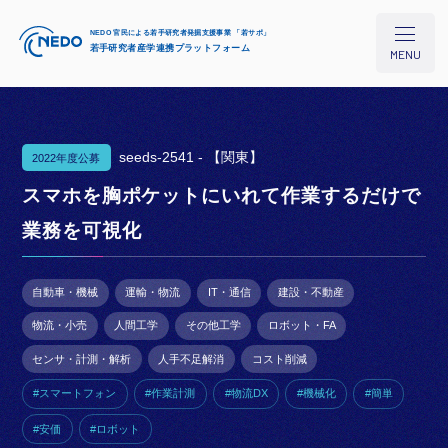
NEDO 官民による若手研究者発掘支援事業 「若サポ」
若手研究者産学連携プラットフォーム
MENU
seeds-2541 -
【関東】
2022年度公募
本プロジェクトについて
スマホを胸ポケットにいれて作業するだけで
業務を可視化
研究シーズ検索
自動車・機械
運輸・物流
IT・通信
建設・不動産
イベント/セミナー
物流・小売
人間工学
その他工学
ロボット・FA
センサ・計測・解析
人手不足解消
コスト削減
コラム
#スマートフォン
#作業計測
#物流DX
#機械化
#簡単
#安価
#ロボット