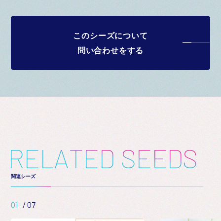
このシーズについて
問い合わせをする
R
E
L
A
T
E
D
S
E
E
D
S
関連シーズ
01
/
07