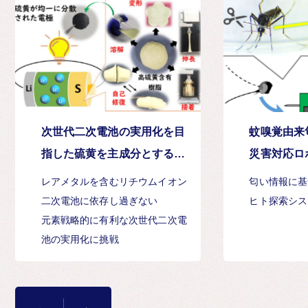
次世代二次電池の実用化を目
蚊嗅覚由来
指した硫黄を主成分とする熱
災害対応ロ
可塑性樹脂の開発と新たな電
開発
レアメタルを含むリチウムイオン
匂い情報に基
極作製方法
二次電池に依存し過ぎない
ヒト探索シス
元素戦略的に有利な次世代二次電
池の実用化に挑戦