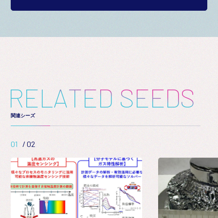
R
E
L
A
T
E
D
S
E
E
D
S
関連シーズ
01
/
02