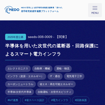
NEDO 官民による若手研究者発掘支援事業 「若サポ」
若手研究者産学連携プラットフォーム
MENU
seeds-008-0009 -
【関東】
2025年度公募
本プロジェクトについて
半導体を用いた次世代の遮断器・回路保護に
よるスマート電力インフラ
研究シーズ検索
エレクトロニクス
自動車・機械
運輸・物流
イベント/セミナー
インフラ（資源・エネルギー）
IT・通信
電気電子工学
カーボンニュートラル
省エネ・再生可能エネルギー
コラム
半導体/次世代半導体
自動運転・次世代モビリティ
#IoT連携
#省スペース設計
#電力インフラ
#回路保護