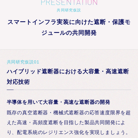
PRESENTATION
共同研究仮説
スマートインフラ実装に向けた遮断・保護モ
ジュールの共同開発
共同研究仮説01
ハイブリッド遮断器における大容量・高速遮断
対応技術
半導体を用いて大容量・高速な遮断器の開発
既存の真空遮断器・機械式遮断器の応答速度限界を超
えた高速・高頻度遮断を目指した製品共同開発によ
り、配電系統のレジリエンス強化を実現しましょう。