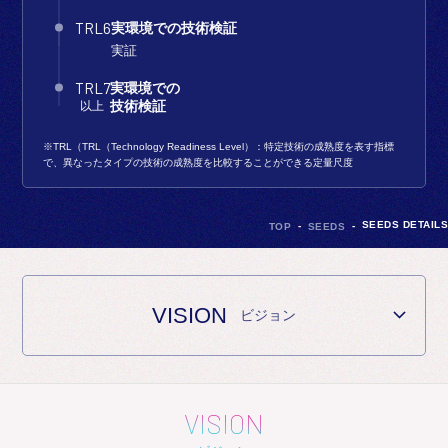
TRL6
実環境での
技術検証
実証
TRL7
実環境での
以上
技術検証
※TRL（TRL（Technology Readiness Level）：特定技術の成熟度を表す指標
で、異なったタイプの技術の成熟度を比較することができる定量尺度
SEEDS DETAILS
TOP
SEEDS
VISION
ビジョン
VISION