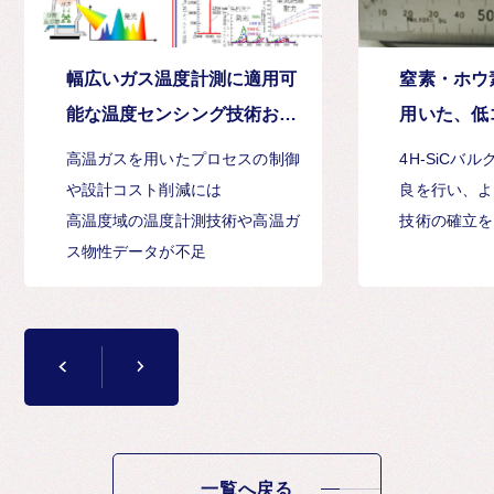
幅広いガス温度計測に適用可
窒素・ホウ
能な温度センシング技術およ
用いた、低
び高温ガス物性データベース
低抵抗4H-
高温ガスを用いたプロセスの制御
4H-SiCバ
や設計コスト削減には
良を行い、よ
高温度域の温度計測技術や高温ガ
技術の確立を
ス物性データが不足
一覧へ戻る