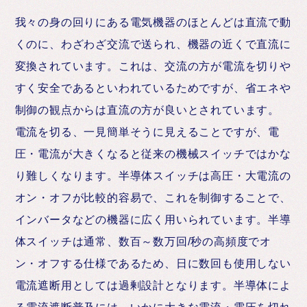
我々の身の回りにある電気機器のほとんどは直流で動
くのに、わざわざ交流で送られ、機器の近くで直流に
変換されています。これは、交流の方が電流を切りや
すく安全であるといわれているためですが、省エネや
制御の観点からは直流の方が良いとされています。
電流を切る、一見簡単そうに見えることですが、電
圧・電流が大きくなると従来の機械スイッチではかな
り難しくなります。半導体スイッチは高圧・大電流の
オン・オフが比較的容易で、これを制御することで、
インバータなどの機器に広く用いられています。半導
体スイッチは通常、数百～数万回/秒の高頻度でオ
ン・オフする仕様であるため、日に数回も使用しない
電流遮断用としては過剰設計となります。半導体によ
る電流遮断普及には、いかに大きな電流・電圧を切れ