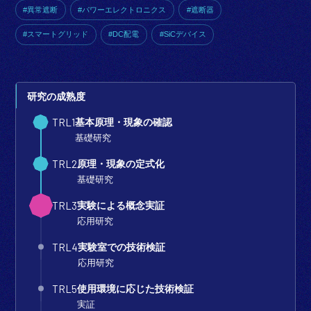
お知らせ
#異常遮断
#パワーエレクトロニクス
#遮断器
#スマートグリッド
#DC配電
#SiCデバイス
研究の成熟度
TRL1
基本原理・
現象の確認
基礎研究
TRL2
原理・現象の
定式化
基礎研究
TRL3
実験による
概念実証
応用研究
TRL4
実験室での
技術検証
応用研究
TRL5
使用環境に
応じた技術検証
実証