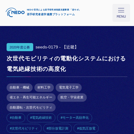
NEDO 官民による若手研究者発掘支援事業 「若サポ」
若手研究者産学連携プラットフォーム
MENU
seeds-0179 -
【近畿】
2020年度公募
本プロジェクトについて
次世代モビリティの電動化システムにおける
電気絶縁技術の高度化
研究シーズ検索
自動車・機械
材料工学
電気電子工学
イベント/セミナー
省エネ・再生可能エネルギー
航空・宇宙産業
自動運転・次世代モビリティ
コラム
#自動車
#電気絶縁技術
#モーター高効率化
#次世代モビリティ
#部分放電計測
#低気圧放電