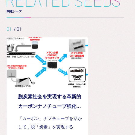
R
E
L
A
T
E
D
S
E
E
D
S
関連シーズ
01
/
01
脱炭素社会を実現する革新的
カーボンナノチューブ強化プ
ラスチックの創出
「カーボン」ナノチューブを活か
して，脱「炭素」を実現する