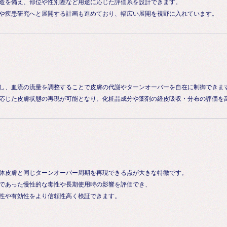
造を備え、部位や性別差など用途に応じた評価系を設計できます。
や疾患研究へと展開する計画も進めており、幅広い展開を視野に入れています。
し、血流の流量を調整することで皮膚の代謝やターンオーバーを自在に制御できま
応じた皮膚状態の再現が可能となり、化粧品成分や薬剤の経皮吸収・分布の評価を
体皮膚と同じターンオーバー周期を再現できる点が大きな特徴です。
であった慢性的な毒性や長期使用時の影響を評価でき、
性や有効性をより信頼性高く検証できます。