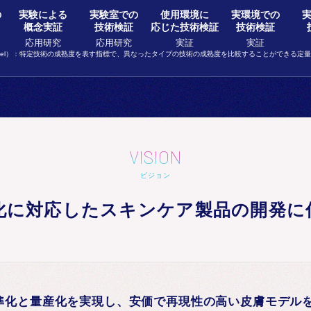
の
実験による
実験室での
使用環境に
実環境での
概念実証
技術検証
応じた技術検証
技術検証
応用研究
応用研究
実証
実証
diness Level）：特定技術の成熟度を表す指標で、異なったタイプの技術の成熟度を比較することができる定
VISION
ビジョン
化に対応したスキンケア製品の開発に
準化と量産化を実現し、安価で再現性の高い皮膚モデル