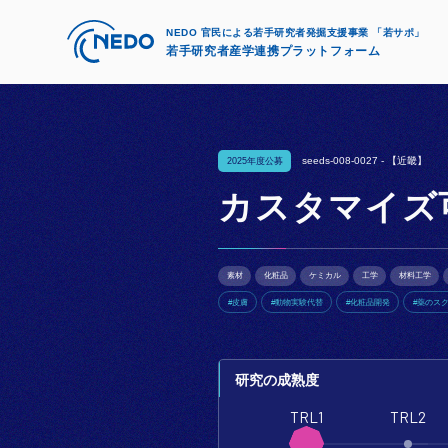
NEDO 官民による若手研究者発掘支援事業 「若サポ」
若手研究者産学連携プラットフォーム
seeds-008-0027 -
【近畿】
2025年度公募
カスタマイズ
素材
化粧品
ケミカル
工学
材料工学
#皮膚
#動物実験代替
#化粧品開発
#薬のス
研究の成熟度
TRL1
TRL2