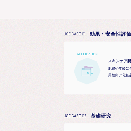
効果・安全性評
USE CASE 01
APPLICATION
スキンケア製
肌質や年齢に
男性向け化粧
基礎研究
USE CASE 02