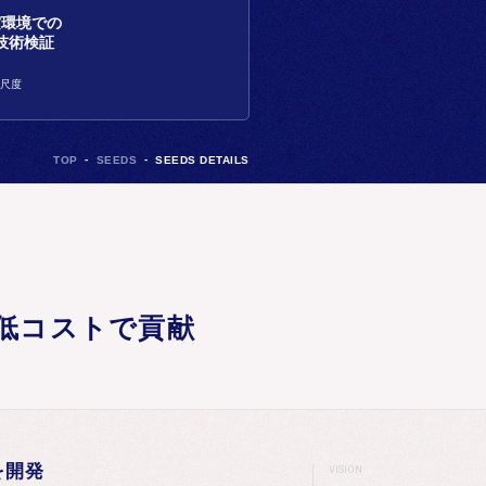
実環境での
技術検証
量尺度
TOP
SEEDS
SEEDS DETAILS
低コストで貢献
を開発
VISION