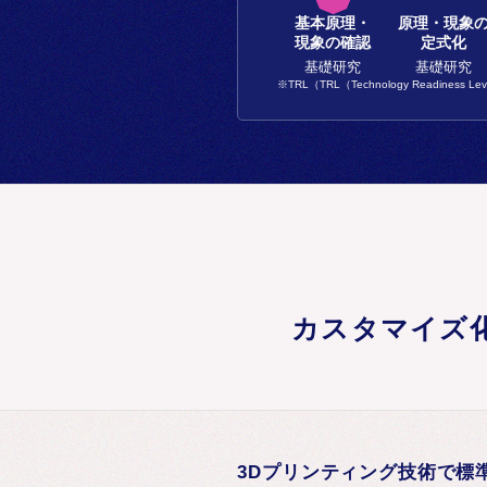
基本原理・
原理・現象
現象の確認
定式化
基礎研究
基礎研究
※TRL（TRL（Technology Rea
カスタマイズ
3Dプリンティング技術で標