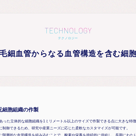
TECHNOLOGY
テクノロジー
毛細血管からなる血管構造を含む細
元細胞組織の作製
界であった立体的な細胞組織を1ミリメートル以上のサイズで作製できる点に大きな特
に制御できるため、研究や産業ニーズに応じた柔軟なカスタマイズが可能です。
む階層的な血管構造を組み込むことで、酸素や栄養を持続的に供給し、長期にわた