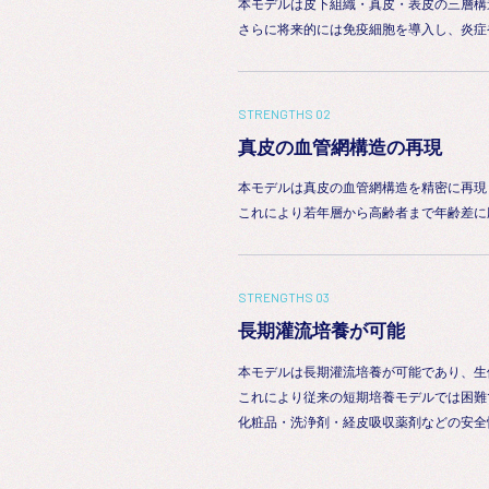
本モデルは皮下組織・真皮・表皮の三層構
さらに将来的には免疫細胞を導入し、炎症
STRENGTHS 02
真皮の血管網構造の再現
本モデルは真皮の血管網構造を精密に再現
これにより若年層から高齢者まで年齢差に
STRENGTHS 03
長期灌流培養が可能
本モデルは長期灌流培養が可能であり、生
これにより従来の短期培養モデルでは困難
化粧品・洗浄剤・経皮吸収薬剤などの安全