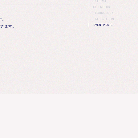
USE CASE
STRENGTHS
TECHNOLOGY
す。
PRESENTATION
EVENT MOVIE
できます。