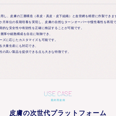
活用し、皮膚の三層構造（表皮・真皮・皮下組織）と血管網を精密に作製できま
か月単位の長期培養を実現し、皮膚の自然なターンオーバーや慢性毒性を再現
期的な安全性や有効性を正確に検証することが可能です。
で層厚や細胞構成を自在に制御でき、
ーズに応じたカスタマイズも可能です。
る大量生産にも対応でき、
性の高い製品を提供できる点も大きな特徴です。
USE CASE
最終用途例
皮膚の次世代プラットフォーム