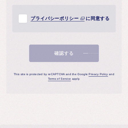
プライバシーポリシー
に同意する
確認する
This site is protected by reCAPTCHA and the Google
Privacy Policy
and
Terms of Service
apply.