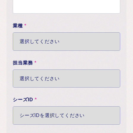
業種
*
担当業務
*
シーズID
*