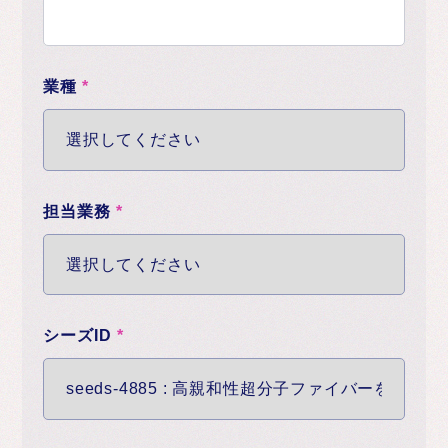
業種
*
担当業務
*
シーズID
*