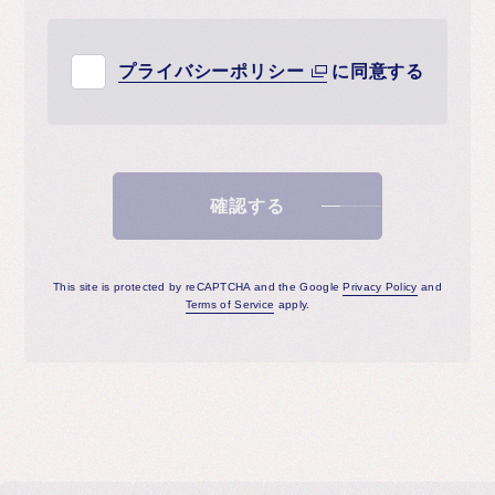
プライバシーポリシー
に同意する
確認する
This site is protected by reCAPTCHA and the Google
Privacy Policy
and
Terms of Service
apply.