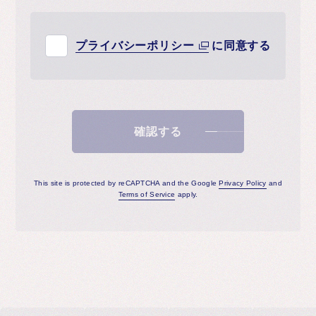
プライバシーポリシー
に同意する
確認する
This site is protected by reCAPTCHA and the Google
Privacy Policy
and
Terms of Service
apply.