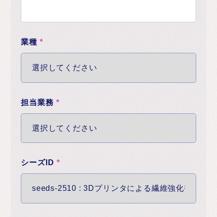
業種
*
担当業務
*
シーズID
*