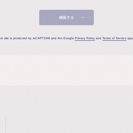
確認する
his site is protected by reCAPTCHA and the Google
Privacy Policy
and
Terms of Service
appl