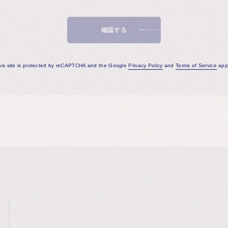
確認する
his site is protected by reCAPTCHA and the Google
Privacy Policy
and
Terms of Service
appl